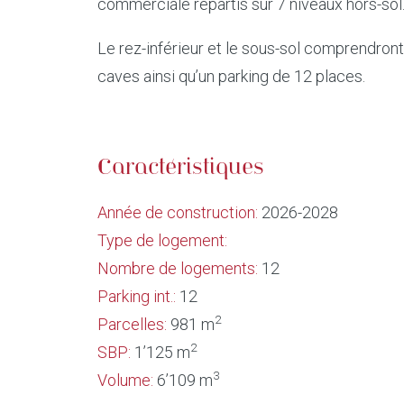
commerciale répartis sur 7 niveaux hors-sol
Le rez-inférieur et le sous-sol comprendron
caves ainsi qu’un parking de 12 places.
Caractéristiques
Année de construction:
2026-2028
Type de logement:
Nombre de logements:
12
Parking int.:
12
2
Parcelles:
981 m
2
SBP:
1’125 m
3
Volume:
6’109 m