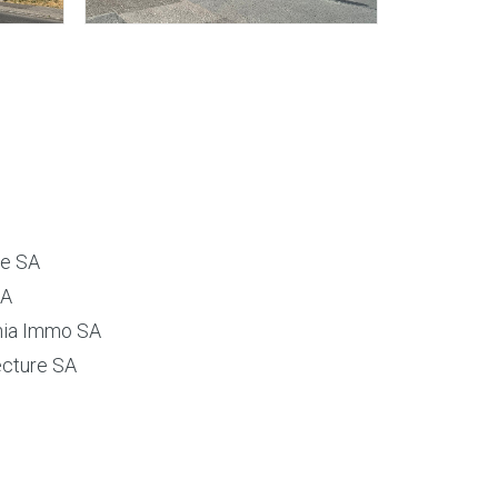
ie SA
SA
ia Immo SA
cture SA