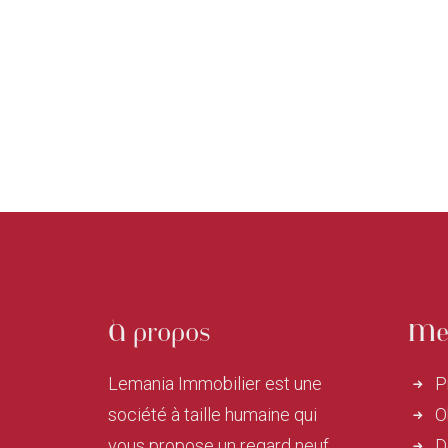
À propos
Me
Lemania Immobilier est une
P
société à taille humaine qui
O
vous propose un regard neuf
D